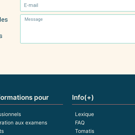
les
s
formations pour
Info(+)
ssionnels
Lexique
ration aux examens
FAQ
ts
Tomatis