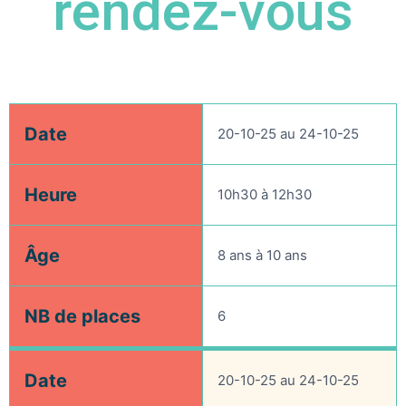
rendez-vous
Date
Date
Heure
Âge
20-10-25 au 24-10-25
20-10-25 au 24-10-25
10h30 à 12h30
8 ans à 10 
Heure
10h30 à 12h30
20-10-25 au 24-10-25
13h30 à 15h30
11 ans et pl
Âge
8 ans à 10 ans
NB de places
6
Date
20-10-25 au 24-10-25